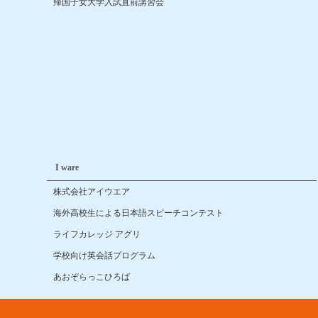
帰国子女大学入試直前講習会
I ware
株式会社アイウエア
海外高校生による日本語スピーチコンテスト
ライフカレッジ アグリ
学校向け英会話プログラム
あおぞらっこひろば