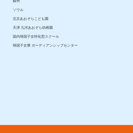
蘇州
ソウル
北京あおぞらこども園
天津 九河あおぞら幼稚園
国内帰国子女特化型スクール
帰国子女寮 ガーディアンシップセンター