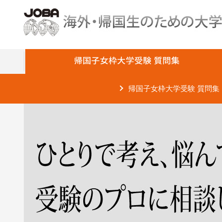
帰国子女枠大学受験 質問集
JOBA大学受験入試直前講習会
帰国子女枠大学受験 質問集
メールマガジン
将来の夢、大学選びについての質問
帰国枠大学入試の資格についての質問
海外の成績と受験に向けての学習につい