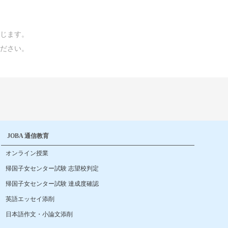
じます。
ださい。
JOBA 通信教育
オンライン授業
帰国子女センター試験 志望校判定
帰国子女センター試験 達成度確認
英語エッセイ添削
日本語作文・小論文添削